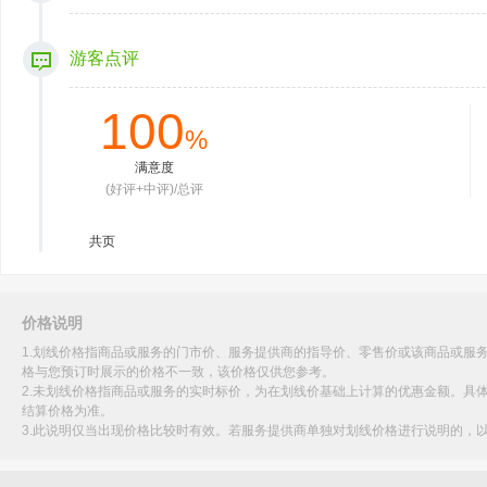
游客点评
100
%
满意度
(好评+中评)/总评
共
页
价格说明
1.划线价格指商品或服务的门市价、服务提供商的指导价、零售价或该商品或服
格与您预订时展示的价格不一致，该价格仅供您参考。
2.未划线价格指商品或服务的实时标价，为在划线价基础上计算的优惠金额。具
结算价格为准。
3.此说明仅当出现价格比较时有效。若服务提供商单独对划线价格进行说明的，