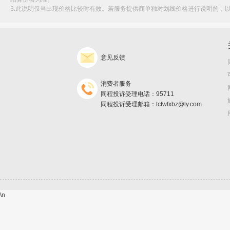
3.此说明仅当出现价格比较时有效。若服务提供商单独对划线价格进行说明的，
意见反馈
消费者服务
同程投诉受理电话：95711
同程投诉受理邮箱：tcfwfxbz@ly.com
\n