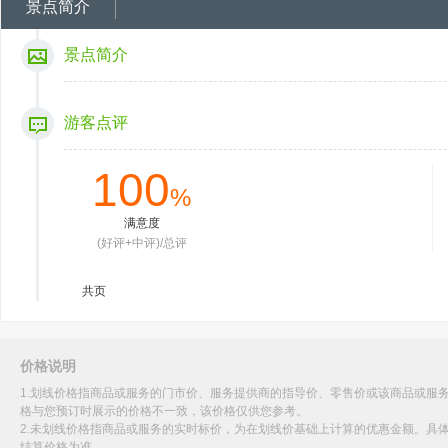
景点简介
景点简介
游客点评
100
%
满意度
(好评+中评)/总评
共
页
价格说明
1.划线价格指商品或服务的门市价、服务提供商的指导价、零售价或该商品或服
格与您预订时展示的价格不一致，该价格仅供您参考。
2.未划线价格指商品或服务的实时标价，为在划线价基础上计算的优惠金额。具
结算价格为准。