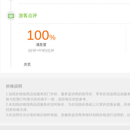
游客点评
100
%
满意度
(好评+中评)/总评
共
页
价格说明
1.划线价格指商品或服务的门市价、服务提供商的指导价、零售价或该商品或服
格与您预订时展示的价格不一致，该价格仅供您参考。
2.未划线价格指商品或服务的实时标价，为在划线价基础上计算的优惠金额。具
结算价格为准。
3.此说明仅当出现价格比较时有效。若服务提供商单独对划线价格进行说明的，