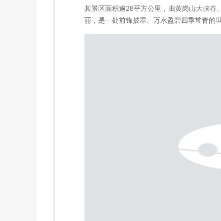
其景区面积逾28平方公里，由黄岗山大峡谷
丽，是一处前锋披翠、万水盈碧四季常青的世外