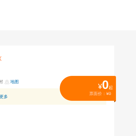
区
0
村
地图
¥
起
票面价：
¥0
更多