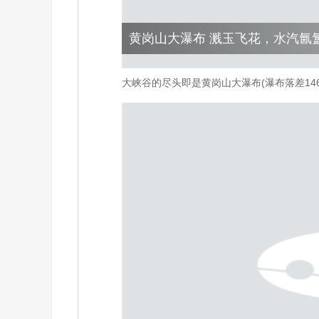
黄岗山大瀑布 溅玉飞花，水汽氤
大峡谷的尽头即是黄岗山大瀑布(瀑布落差1