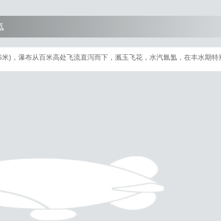
氲
46米)，瀑布从百米高处飞流直泻而下，溅玉飞花，水汽氤氲，在丰水期特