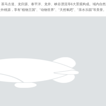
、茶马古道、龙归源、泰平洋、龙井、峡谷漂流等6大景观构成。域内自
桃源，享有“植物王国”、“动物世界”、“天然氧吧”、“亲水乐园”等美誉