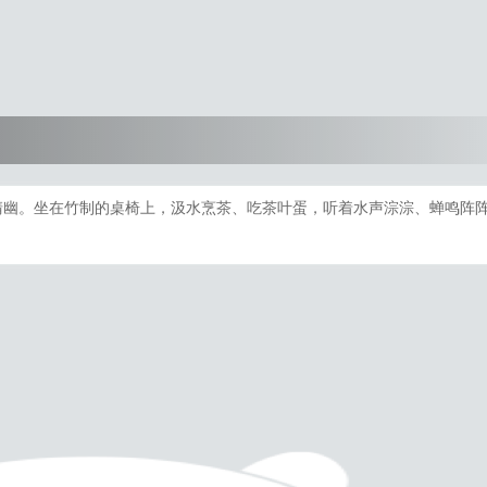
清幽。坐在竹制的桌椅上，汲水烹茶、吃茶叶蛋，听着水声淙淙、蝉鸣阵
。