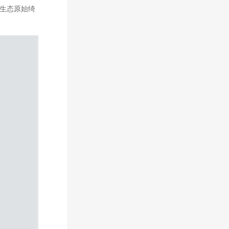
然生态原始绮
。