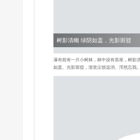
树影清幽 绿阴如盖，光影斑驳
瀑布前有一片小树林，林中设有茶座，树影
如盖、光影斑驳，渐觉尘烦远消、浑然忘我