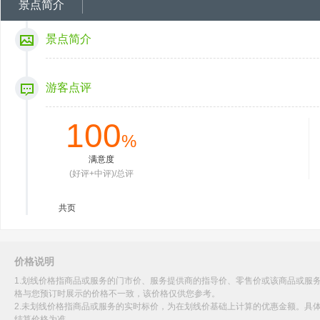
景点简介
景点简介
游客点评
100
%
满意度
(好评+中评)/总评
共
页
价格说明
1.划线价格指商品或服务的门市价、服务提供商的指导价、零售价或该商品或服
格与您预订时展示的价格不一致，该价格仅供您参考。
2.未划线价格指商品或服务的实时标价，为在划线价基础上计算的优惠金额。具
结算价格为准。