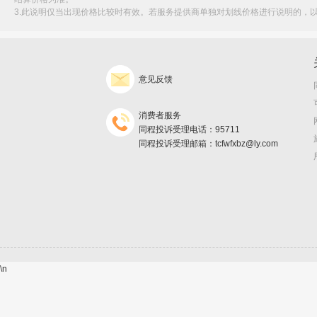
3.此说明仅当出现价格比较时有效。若服务提供商单独对划线价格进行说明的，
意见反馈
消费者服务
同程投诉受理电话：95711
同程投诉受理邮箱：tcfwfxbz@ly.com
\n