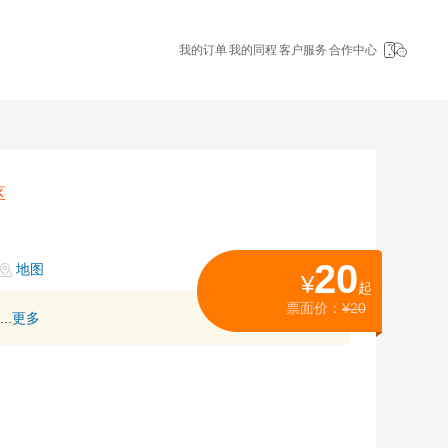
我的订单
我的同程
客户服务
合作中心
区
20
地图
¥
起
票面价：
¥20
.
更多