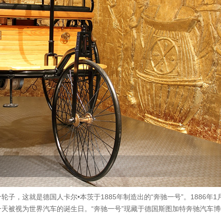
，这就是德国人卡尔•本茨于1885年制造出的“奔驰一号”。1886年1
天被视为世界汽车的诞生日。“奔驰一号”现藏于德国斯图加特奔驰汽车