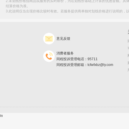
2.未划线价格指商品或服务的实时标价，为在划线价基础上计算的优惠金额。具
结算价格为准。
3.此说明仅当出现价格比较时有效。若服务提供商单独对划线价格进行说明的，
意见反馈
消费者服务
同程投诉受理电话：95711
同程投诉受理邮箱：tcfwfxbz@ly.com
\n