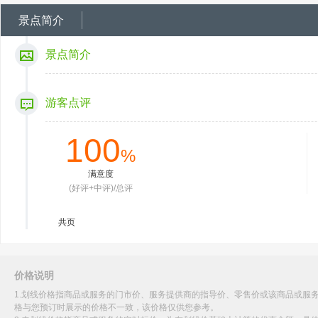
景点简介
景点简介
游客点评
100
%
满意度
(好评+中评)/总评
共
页
价格说明
1.划线价格指商品或服务的门市价、服务提供商的指导价、零售价或该商品或服
格与您预订时展示的价格不一致，该价格仅供您参考。