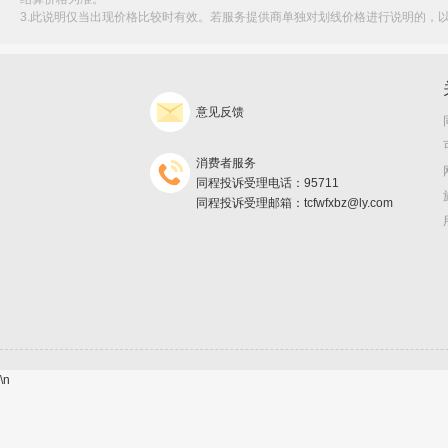
3.此说明仅当出现价格比较时有效。若服务提供商单独对划线价格进行说明的，
意见反馈
消费者服务
同程投诉受理电话：95711
同程投诉受理邮箱：tcfwfxbz@ly.com
\n