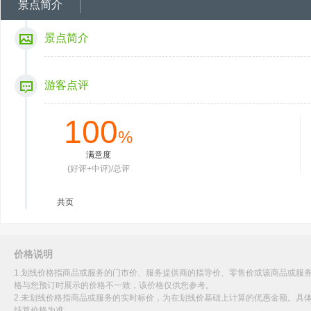
景点简介
景点简介
游客点评
100
%
满意度
(好评+中评)/总评
共
页
价格说明
1.划线价格指商品或服务的门市价、服务提供商的指导价、零售价或该商品或服
格与您预订时展示的价格不一致，该价格仅供您参考。
2.未划线价格指商品或服务的实时标价，为在划线价基础上计算的优惠金额。具
结算价格为准。