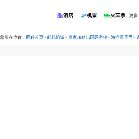
酒店
机票
火车票
更多
您所在位置：
同程首页
>
邮轮旅游
>
皇家加勒比国际游轮
>
海洋量子号
>