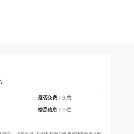
m
·
是否免费：
免费
·
楼层信息：
16层
人专享） 用餐时间：以航程指南为准 当精致餐食遇上金