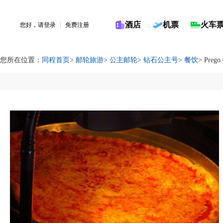
酒店
机票
火车
您好，请
登录
免费注册
您所在位置：
同程首页
>
邮轮旅游
>
公主邮轮
>
钻石公主号
>
餐饮
> Preg