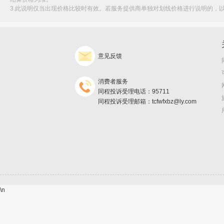
3.此说明仅当出现价格比较时有效。若服务提供商单独对划线价格进行说明的，
意见反馈
消费者服务
同程投诉受理电话：95711
同程投诉受理邮箱：tcfwfxbz@ly.com
\n