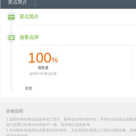
景点简介
景点简介
游客点评
100
%
满意度
(好评+中评)/总评
共
页
价格说明
1.划线价格指商品或服务的门市价、服务提供商的指导价、零售价或该商品或服
格与您预订时展示的价格不一致，该价格仅供您参考。
2.未划线价格指商品或服务的实时标价，为在划线价基础上计算的优惠金额。具
结算价格为准。