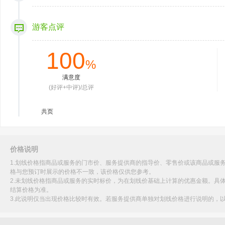
游客点评
100
%
满意度
(好评+中评)/总评
共
页
价格说明
1.划线价格指商品或服务的门市价、服务提供商的指导价、零售价或该商品或服
格与您预订时展示的价格不一致，该价格仅供您参考。
2.未划线价格指商品或服务的实时标价，为在划线价基础上计算的优惠金额。具
结算价格为准。
3.此说明仅当出现价格比较时有效。若服务提供商单独对划线价格进行说明的，