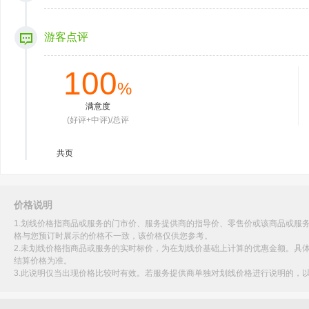
游客点评
100
%
满意度
(好评+中评)/总评
共
页
价格说明
1.划线价格指商品或服务的门市价、服务提供商的指导价、零售价或该商品或服
格与您预订时展示的价格不一致，该价格仅供您参考。
2.未划线价格指商品或服务的实时标价，为在划线价基础上计算的优惠金额。具
结算价格为准。
3.此说明仅当出现价格比较时有效。若服务提供商单独对划线价格进行说明的，