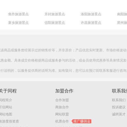
焦作旅游景点
开封旅游景点
洛阳旅游景点
南阳
新乡旅游景点
信阳旅游景点
许昌旅游景点
郑州
濮阳旅游景点
或该商品或服务曾经展示过的销售价等，并非原价；产品信息实时更新、市场价格波动
优惠金额。具体成交价格根据商品或服务参与的活动，或会员使用优惠券等具体情况发
进行说明的，以服务提供商的说明为准。如有疑问，您可以在预订前联系客服进行咨询
关于同程
加盟合作
联系我
同程简介
合作加盟
联系我们
可信网站
商旅合作
投诉建议
网站地图
网站联盟
诚聘英才
旅游度假资质
机票合作
推广赚佣金