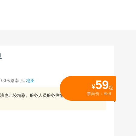
界
00米路南
地图
59
¥
起
票面价：
¥59
演也比较精彩。服务人员服务热情，小孩子玩的比较