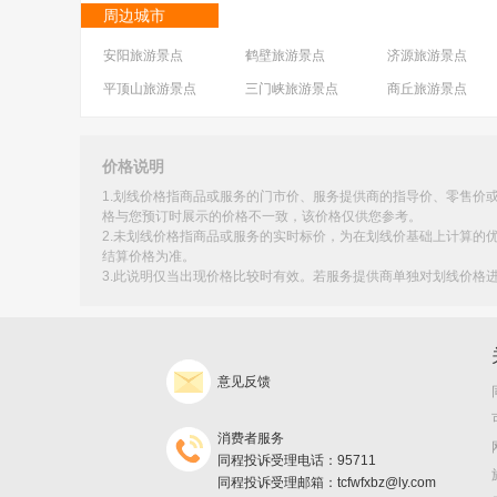
周边城市
安阳旅游景点
鹤壁旅游景点
济源旅游景点
平顶山旅游景点
三门峡旅游景点
商丘旅游景点
周口旅游景点
驻马店旅游景点
漯河旅游景点
价格说明
1.划线价格指商品或服务的门市价、服务提供商的指导价、零售价
格与您预订时展示的价格不一致，该价格仅供您参考。
2.未划线价格指商品或服务的实时标价，为在划线价基础上计算的
结算价格为准。
3.此说明仅当出现价格比较时有效。若服务提供商单独对划线价格
意见反馈
消费者服务
同程投诉受理电话：95711
同程投诉受理邮箱：tcfwfxbz@ly.com