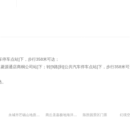
车停车点站]下，步行358米可达；
三菱源通店商桐公司站]下；转[9路]到[公共汽车停车点站]下，步行358米
达。
永城市芒砀山地质公园门票
商丘圣嘉极地海洋世界门票
陈胜园景区门票