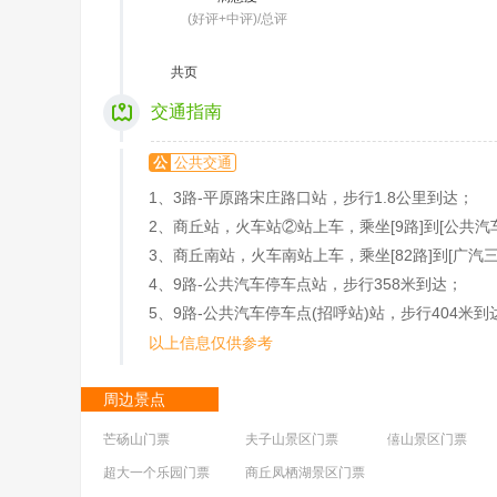
(好评+中评)/总评
共
页
交通指南
公
公共交通
1、3路-平原路宋庄路口站，步行1.8公里到达；
2、商丘站，火车站②站上车，乘坐[9路]到[公共汽
3、商丘南站，火车南站上车，乘坐[82路]到[广汽
4、9路-公共汽车停车点站，步行358米到达；
5、9路-公共汽车停车点(招呼站)站，步行404米到
以上信息仅供参考
周边景点
芒砀山门票
夫子山景区门票
僖山景区门票
超大一个乐园门票
商丘凤栖湖景区门票