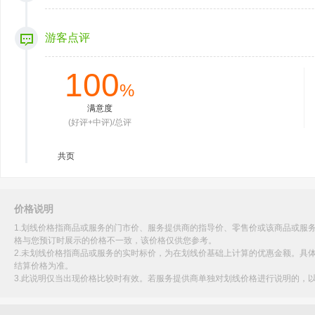
游客点评
100
%
满意度
(好评+中评)/总评
共
页
价格说明
1.划线价格指商品或服务的门市价、服务提供商的指导价、零售价或该商品或服
格与您预订时展示的价格不一致，该价格仅供您参考。
2.未划线价格指商品或服务的实时标价，为在划线价基础上计算的优惠金额。具
结算价格为准。
3.此说明仅当出现价格比较时有效。若服务提供商单独对划线价格进行说明的，