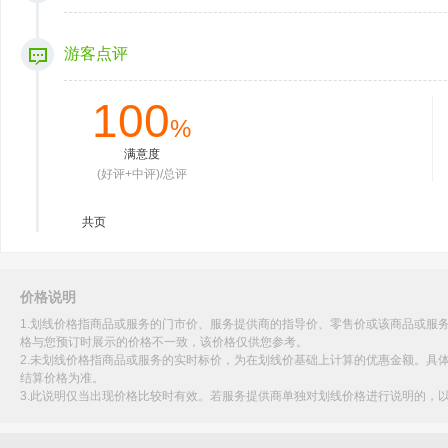
游客点评
100
%
满意度
(好评+中评)/总评
共
页
价格说明
1.划线价格指商品或服务的门市价、服务提供商的指导价、零售价或该商品或服
格与您预订时展示的价格不一致，该价格仅供您参考。
2.未划线价格指商品或服务的实时标价，为在划线价基础上计算的优惠金额。具
结算价格为准。
3.此说明仅当出现价格比较时有效。若服务提供商单独对划线价格进行说明的，