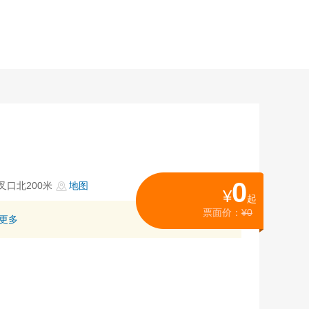
0
口北200米
地图
¥
起
票面价：
¥0
更多