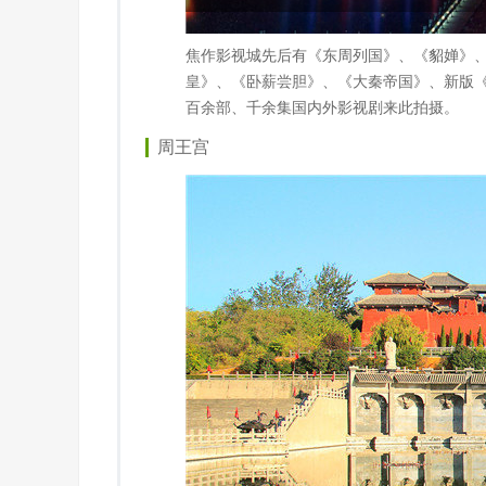
焦作影视城先后有《东周列国》、《貂婵》
皇》、《卧薪尝胆》、《大秦帝国》、新版
百余部、千余集国内外影视剧来此拍摄。
周王宫