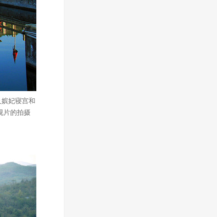
及嫔妃寝宫和
视片的拍摄