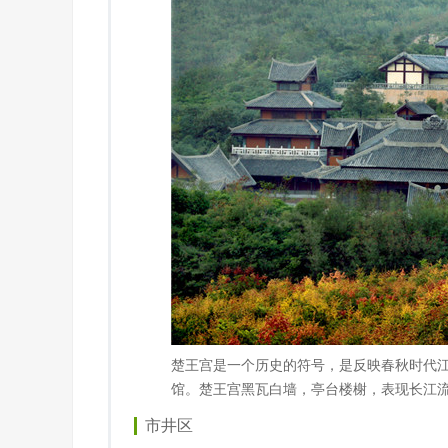
楚王宫是一个历史的符号，是反映春秋时代
馆。楚王宫黑瓦白墙，亭台楼榭，表现长江流域
市井区