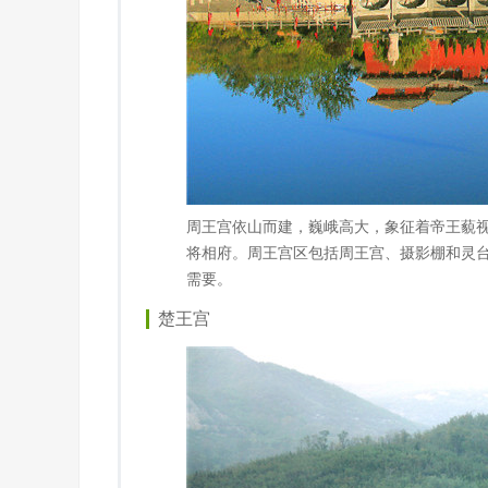
周王宫依山而建，巍峨高大，象征着帝王藐
将相府。周王宫区包括周王宫、摄影棚和灵台
需要。
楚王宫