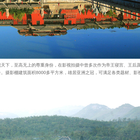
视天下，至高无上的尊重身份，在影视拍摄中曾多次作为帝王寝宫、王后
。摄影棚建筑面积8000多平方米，雄居亚洲之冠，可满足各类题材、影