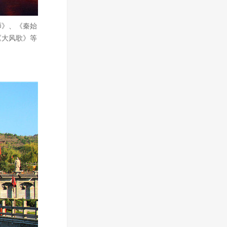
师》、《秦始
《大风歌》等