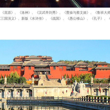
、《屈原》、《洛神》、《汉武帝刘秀》、《曹操与蔡文姬》、《鲁班大
《三国演义》、新版《水浒传》、《战国》、《愚公移山》、《孔子》、