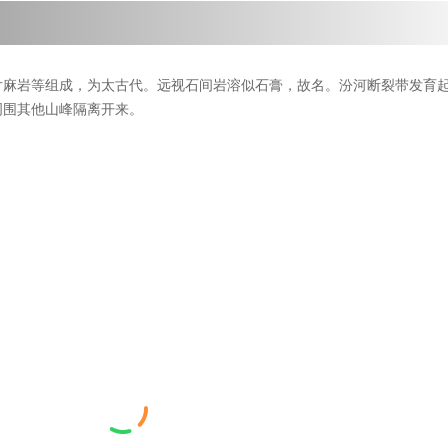
片麻岩等组成，为太古代。远视石间岩溶似石膏，故名。汾河断裂带发育
周围其他山峰隔离开来。