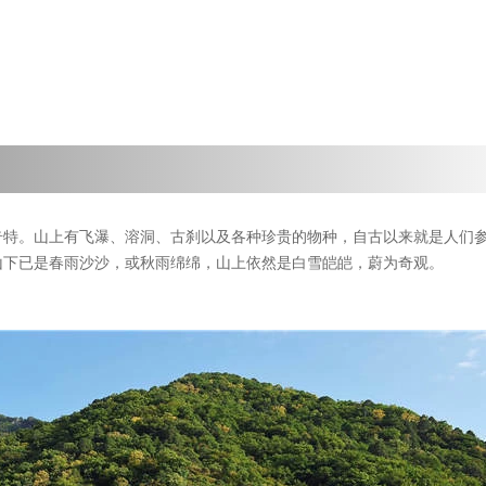
奇特。山上有飞瀑、溶洞、古刹以及各种珍贵的物种，自古以来就是人们
山下已是春雨沙沙，或秋雨绵绵，山上依然是白雪皑皑，蔚为奇观。