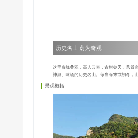
历史名山 蔚为奇观
这里奇峰叠翠，高人云表，古树参天，风景
神游、咏诵的历史名山。每当春末或初冬，
景观概括