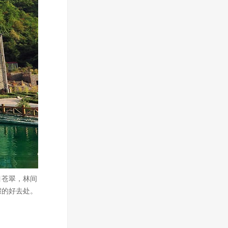
目苍翠，林间
假的好去处。