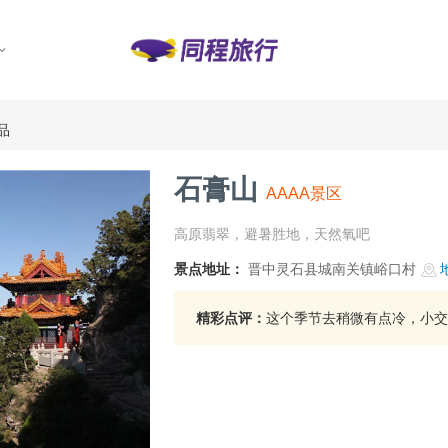
品
石膏山
AAAA景区
高原翡翠，避暑胜地，天然氧吧
景点地址：
晋中灵石县城南关镇峪口村
精彩点评：
这个季节去稍微有点冷，小交