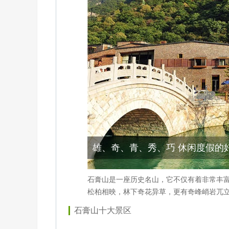
雄、奇、青、秀、巧 休闲度假的
石膏山是一座历史名山，它不仅有着非常丰
松柏相映，林下奇花异草，更有奇峰峭岩兀
石膏山十大景区