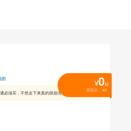
0
地图
¥
起
票面价：
¥0
通必须买，不然走下来真的很崩溃...
更多