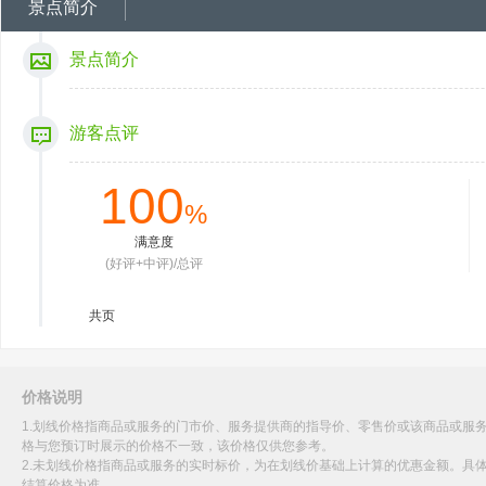
景点简介
景点简介
游客点评
100
%
满意度
(好评+中评)/总评
共
页
价格说明
1.划线价格指商品或服务的门市价、服务提供商的指导价、零售价或该商品或服
格与您预订时展示的价格不一致，该价格仅供您参考。
2.未划线价格指商品或服务的实时标价，为在划线价基础上计算的优惠金额。具
结算价格为准。