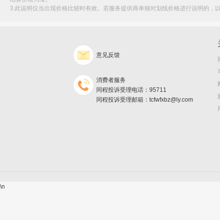
3.此说明仅当出现价格比较时有效。若服务提供商单独对划线价格进行说明的，
意见反馈
消费者服务
同程投诉受理电话：95711
同程投诉受理邮箱：tcfwfxbz@ly.com
\n