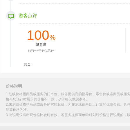
游客点评
100
%
满意度
(好评+中评)/总评
共
页
价格说明
1.划线价格指商品或服务的门市价、服务提供商的指导价、零售价或该商品或服
格与您预订时展示的价格不一致，该价格仅供您参考。
2.未划线价格指商品或服务的实时标价，为在划线价基础上计算的优惠金额。具
结算价格为准。
3.此说明仅当出现价格比较时有效。若服务提供商单独对划线价格进行说明的，