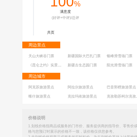
100
%
满意度
(好评+中评)/总评
共
页
周边景点
天山大峡谷门票
新疆国际大巴扎门票
银峰滑雪场门票
《昆仑之约》实景音乐剧门票
新疆古生态园门票
阳光滑雪场门票
达坂城古镇景区门票
大巴扎歌舞晚宴门票
南山
周边城市
阿克苏旅游景点
阿拉尔旅游景点
巴音郭楞旅游景点
喀什旅游景点
克拉玛依旅游景点
克孜勒
五家渠旅游景点
伊犁旅游景点
塔城旅游景点
价格说明
1.划线价格指商品或服务的门市价、服务提供商的指导价、零售价
格与您预订时展示的价格不一致，该价格仅供您参考。