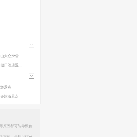
度假南山大众滑雪场门票
维斯特假日酒店温泉门票
旅游景点
木齐旅游景点
等原因都可能导致价