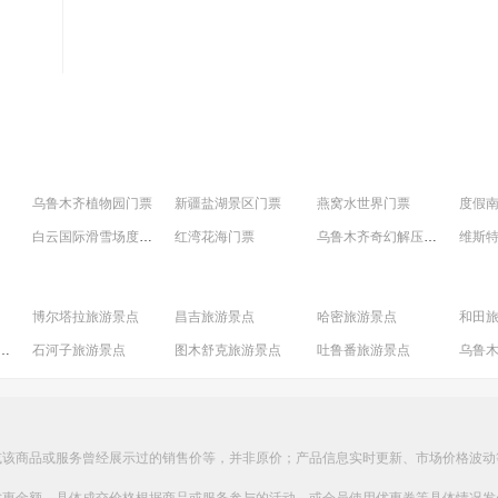
乌鲁木齐植物园门票
新疆盐湖景区门票
燕窝水世界门票
白云国际滑雪场度假区门票
红湾花海门票
乌鲁木齐奇幻解压馆门票
海世界海洋公园门票
天山小峡谷滑雪场门票
博尔塔拉旅游景点
昌吉旅游景点
哈密旅游景点
和田
苏柯尔克孜旅游景点
石河子旅游景点
图木舒克旅游景点
吐鲁番旅游景点
乌鲁
阿勒泰旅游景点
或该商品或服务曾经展示过的销售价等，并非原价；产品信息实时更新、市场价格波动