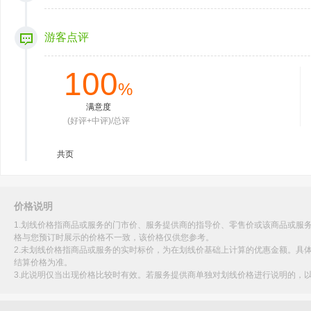
游客点评
100
%
满意度
(好评+中评)/总评
共
页
价格说明
1.划线价格指商品或服务的门市价、服务提供商的指导价、零售价或该商品或服
格与您预订时展示的价格不一致，该价格仅供您参考。
2.未划线价格指商品或服务的实时标价，为在划线价基础上计算的优惠金额。具
结算价格为准。
3.此说明仅当出现价格比较时有效。若服务提供商单独对划线价格进行说明的，