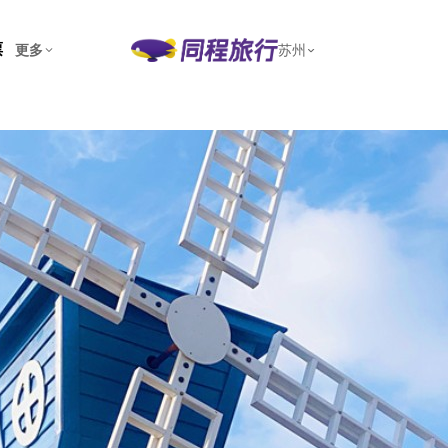
票
更多
苏州