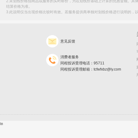
2.未划线价格指商品或服务的实时标价，为在划线价基础上计算的优惠金额。具
结算价格为准。
3.此说明仅当出现价格比较时有效。若服务提供商单独对划线价格进行说明的，
意见反馈
消费者服务
同程投诉受理电话：95711
同程投诉受理邮箱：tcfwfxbz@ly.com
\n