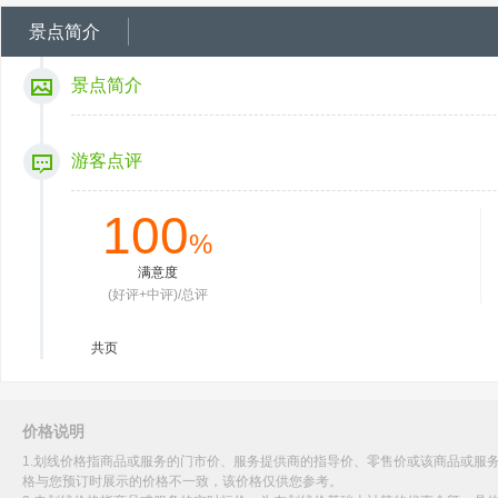
景点简介
景点简介
游客点评
100
%
满意度
(好评+中评)/总评
共
页
价格说明
1.划线价格指商品或服务的门市价、服务提供商的指导价、零售价或该商品或服
格与您预订时展示的价格不一致，该价格仅供您参考。