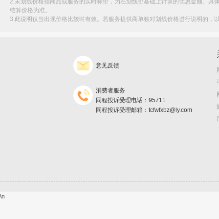
2.未划线价格指商品或服务的实时标价，为在划线价基础上计算的优惠金额。具
结算价格为准。
3.此说明仅当出现价格比较时有效。若服务提供商单独对划线价格进行说明的，
意见反馈
消费者服务
同程投诉受理电话：95711
同程投诉受理邮箱：tcfwfxbz@ly.com
\n