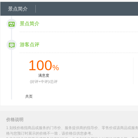
景点简介
景点简介
游客点评
100
%
满意度
(好评+中评)/总评
共
页
价格说明
1.划线价格指商品或服务的门市价、服务提供商的指导价、零售价或该商品或服
格与您预订时展示的价格不一致，该价格仅供您参考。