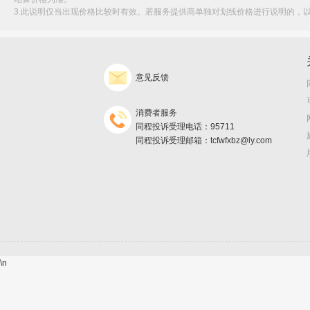
3.此说明仅当出现价格比较时有效。若服务提供商单独对划线价格进行说明的，
意见反馈
消费者服务
同程投诉受理电话：95711
同程投诉受理邮箱：tcfwfxbz@ly.com
\n