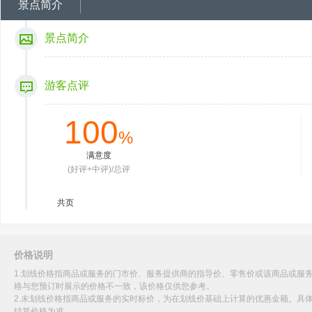
景点简介
景点简介
游客点评
100
%
满意度
(好评+中评)/总评
共
页
价格说明
1.划线价格指商品或服务的门市价、服务提供商的指导价、零售价或该商品或服
格与您预订时展示的价格不一致，该价格仅供您参考。
2.未划线价格指商品或服务的实时标价，为在划线价基础上计算的优惠金额。具
结算价格为准。