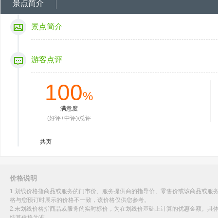
景点简介
景点简介
游客点评
100
%
满意度
(好评+中评)/总评
共
页
价格说明
1.划线价格指商品或服务的门市价、服务提供商的指导价、零售价或该商品或服
格与您预订时展示的价格不一致，该价格仅供您参考。
2.未划线价格指商品或服务的实时标价，为在划线价基础上计算的优惠金额。具
结算价格为准。