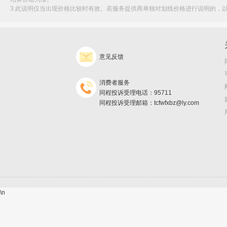
3.此说明仅当出现价格比较时有效。若服务提供商单独对划线价格进行说明的，
意见反馈
消费者服务
同程投诉受理电话：95711
同程投诉受理邮箱：tcfwfxbz@ly.com
\n