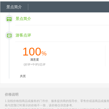
景点简介
景点简介
游客点评
100
%
满意度
(好评+中评)/总评
共
页
价格说明
1.划线价格指商品或服务的门市价、服务提供商的指导价、零售价或该商品或服
格与您预订时展示的价格不一致，该价格仅供您参考。