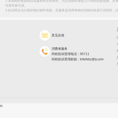
2.未划线价格指商品或服务的实时标价，为在划线价基础上计算的优惠金额。具
结算价格为准。
3.此说明仅当出现价格比较时有效。若服务提供商单独对划线价格进行说明的，
意见反馈
消费者服务
同程投诉受理电话：95711
同程投诉受理邮箱：tcfwfxbz@ly.com
\n