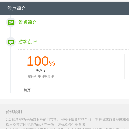
景点简介
景点简介
游客点评
100
%
满意度
(好评+中评)/总评
共
页
价格说明
1.划线价格指商品或服务的门市价、服务提供商的指导价、零售价或该商品或服
格与您预订时展示的价格不一致，该价格仅供您参考。