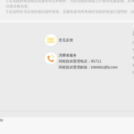
2.未划线价格指商品或服务的实时标价，为在划线价基础上计算的优惠金额。具
结算价格为准。
3.此说明仅当出现价格比较时有效。若服务提供商单独对划线价格进行说明的，
意见反馈
消费者服务
同程投诉受理电话：95711
同程投诉受理邮箱：tcfwfxbz@ly.com
\n