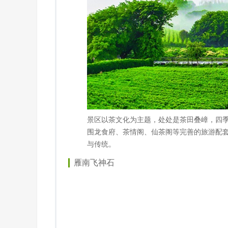
景区以茶文化为主题，处处是茶田叠嶂，四
围龙食府、茶情阁、仙茶阁等完善的旅游配
与传统。
雁南飞神石