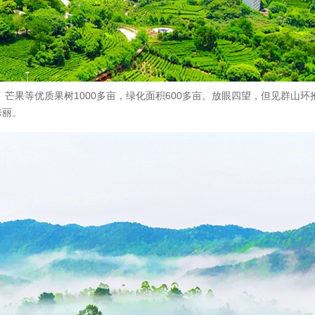
、芒果等优质果树1000多亩，绿化面积600多亩。放眼四望，但见群山环
秀丽。