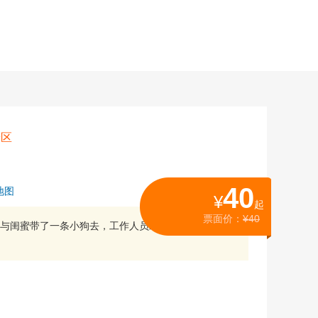
景区
40
地图
¥
起
票面价：
¥40
与闺蜜带了一条小狗去，工作人员对宠物都很友好，