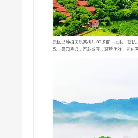
景区已种植优质茶树1100多亩，龙眼、荔枝
翠，果园葱绿，百花盛开，环境优雅，景色