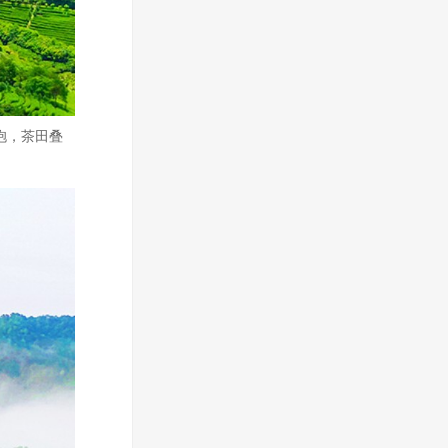
抱，茶田叠