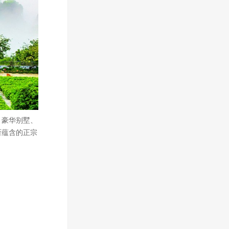
、豪华别墅、
所蕴含的正宗