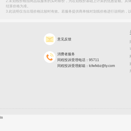
2.未划线价格指商品或服务的实时标价，为在划线价基础上计算的优惠金额。具
结算价格为准。
3.此说明仅当出现价格比较时有效。若服务提供商单独对划线价格进行说明的，
意见反馈
消费者服务
同程投诉受理电话：95711
同程投诉受理邮箱：tcfwfxbz@ly.com
\n