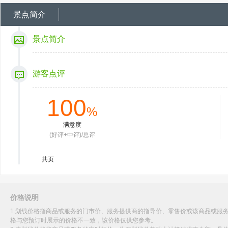
景点简介
景点简介
游客点评
100
%
满意度
(好评+中评)/总评
共
页
价格说明
1.划线价格指商品或服务的门市价、服务提供商的指导价、零售价或该商品或服
格与您预订时展示的价格不一致，该价格仅供您参考。