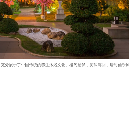
，充分展示了中国传统的养生沐浴文化。楼阁起伏，庑深廊回，唐时仙乐