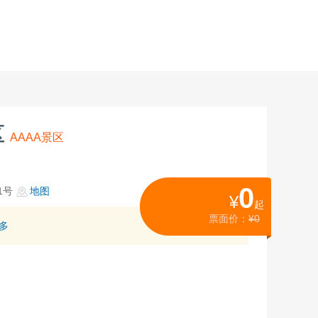
区
AAAA景区
0
1号
地图
¥
起
票面价：
¥0
多