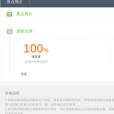
景点简介
景点简介
游客点评
100
%
满意度
(好评+中评)/总评
共
页
价格说明
1.划线价格指商品或服务的门市价、服务提供商的指导价、零售价或该商品或服
格与您预订时展示的价格不一致，该价格仅供您参考。
2.未划线价格指商品或服务的实时标价，为在划线价基础上计算的优惠金额。具
结算价格为准。