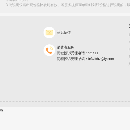
3.此说明仅当出现价格比较时有效。若服务提供商单独对划线价格进行说明的，
意见反馈
消费者服务
同程投诉受理电话：95711
同程投诉受理邮箱：tcfwfxbz@ly.com
\n