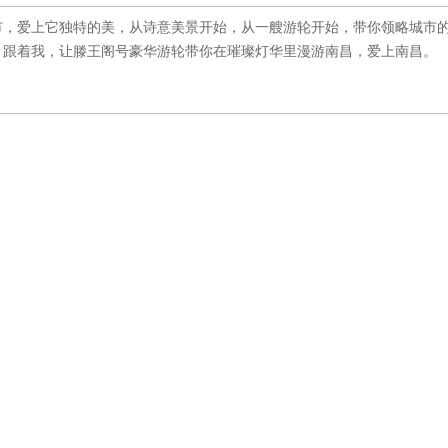
市，爱上它独特的美，从诗意美景开始，从一艘游轮开始，带你领略城市
。跟着我，让滕王阁号豪华游轮带你在璀璨灯华里漫游南昌，爱上南昌。