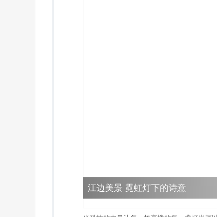
江边美景 霓虹灯下的诗意