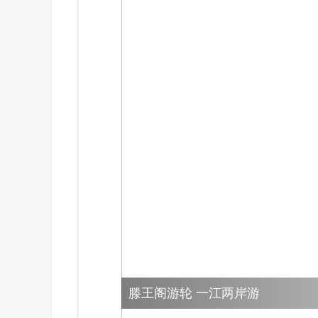
滕王阁游轮 一江两岸游