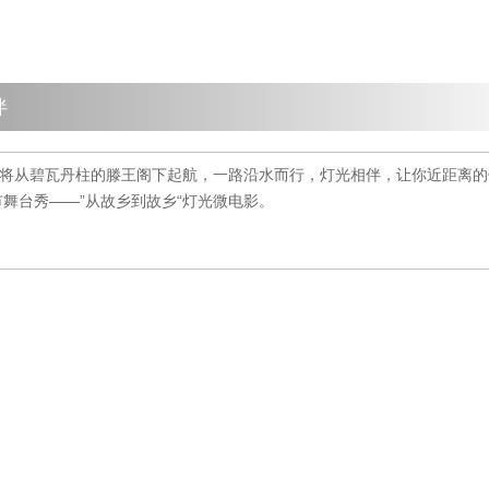
伴
轮将从碧瓦丹柱的滕王阁下起航，一路沿水而行，灯光相伴，让你近距离
舞台秀——”从故乡到故乡“灯光微电影。