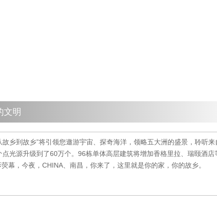
的文明
-“从故乡到故乡”将引领您遨游宇宙、探奇海洋，领略五大洲的盛景，聆听
个点光源升级到了60万个。96栋单体高层建筑将增加香格里拉、瑞颐酒店
荧幕，今夜，CHINA、南昌，你来了，这里就是你的家，你的故乡。