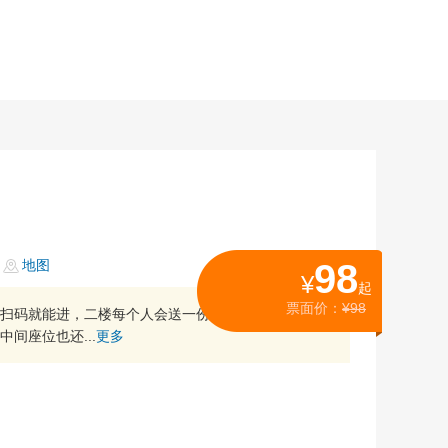
号
地图
98
¥
起
票面价：
¥98
扫码就能进，二楼每个人会送一份小零食，夜景很漂
间座位也还...
更多