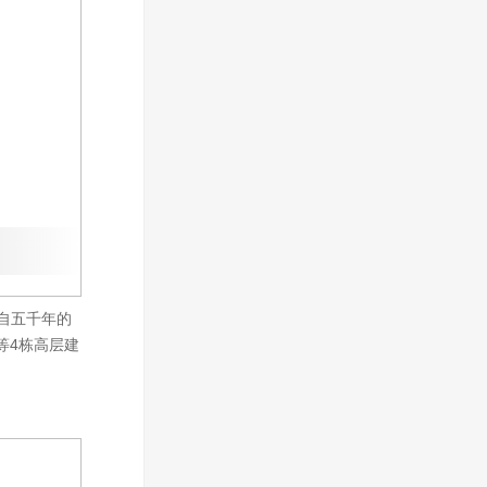
来自五千年的
等4栋高层建