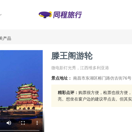
关产品
滕王阁游轮
微电影灯光秀，江西维多利亚港
景点地址：
南昌市东湖区榕门路仿古街76
精彩点评：
购票很方便，检票也很方便，
亮。想坐在窗户边的建议早点去。但其实中