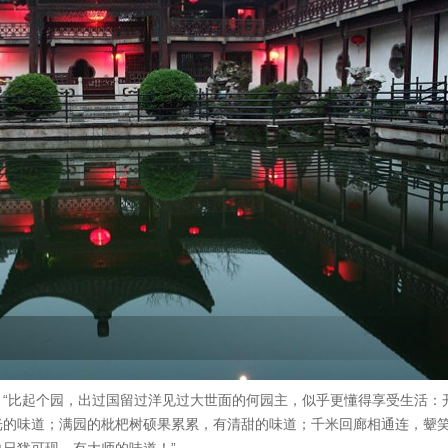
“比起个园，出过国留过洋见过大世面的何园主，似乎更懂得享受生活：
光的味道；满园的枇杷树硕果累累，有清甜的味道；千米回廊相通连，颦