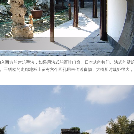
融入西方的建筑手法，如采用法式的百叶门窗、日本式的拉门、法式的壁
”。玉绣楼的走廊地板上留有六个圆孔用来传送食物，大概那时规矩很大