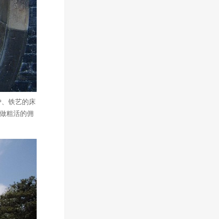
炉、铁艺的床
，做粗活的佣