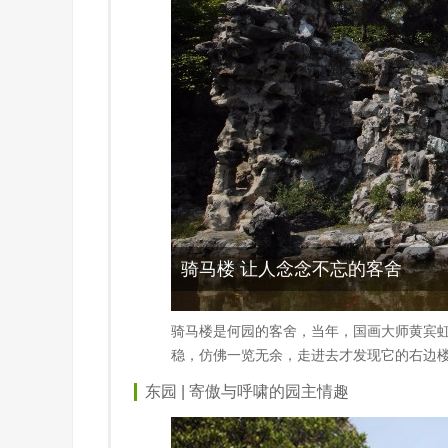
骑马楼 让人念念不忘的客舍
骑马楼是何园的客舍，当年，国画大师黄宾
稳，仿佛一览无余，走进去才发现它的右边
东园 | 寄傲与呼啸的园主情趣