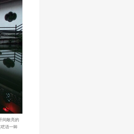
开间敞亮的
笑呓语一眸