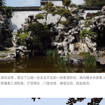
虹就在这里，度过了让他一生念念不忘的一段客居时光。骑马楼从外面看
楼里藏着三进院落。厅堂栉比，门扉交错，廊道迂回，犹如迷宫。