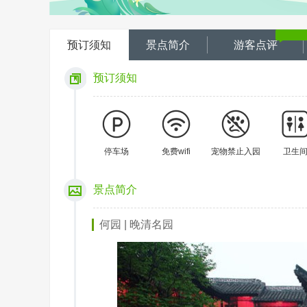
预订须知
景点简介
游客点评
预订须知
停车场
免费wifi
宠物禁止入园
卫生
景点简介
何园 | 晚清名园