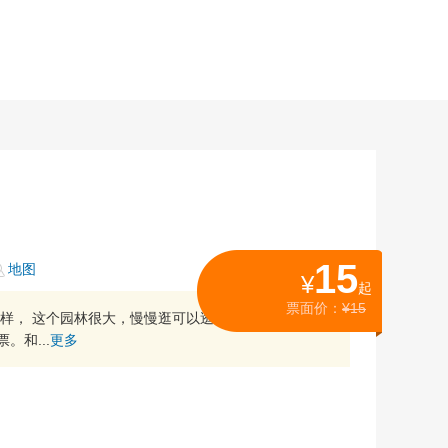
15
地图
¥
起
票面价：
¥15
样， 这个园林很大，慢慢逛可以逛1个小时。 关门前
。和...
更多