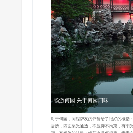
畅游何园 关于何园四味
对于何园，同程驴友的评价给了很好的概括：
居所，四面采光通透，不压抑不拘束，有阳