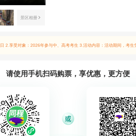
景区相册
活动内容：活动期间，考生凭本人身份证及中/高考准考证，可免费游览大慈岩、七里扬帆、灵栖洞天（不包含灵泉洞手划船游览项目）、好运岛和新叶古村五大国有景区，免景区首道门票。 提醒
请使用手机扫码购票，享优惠，更方便