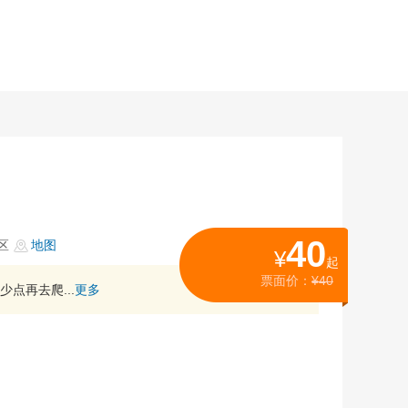
40
区
地图
¥
起
票面价：
¥40
点再去爬...
更多