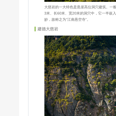
大慈岩的一大特色是悬崖高位洞穴建筑。一
3米、长60米、宽20米的洞穴中，它一半
妙，故称之为“江南悬空寺”。
建德大慈岩