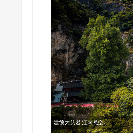
建德大慈岩 江南悬空寺