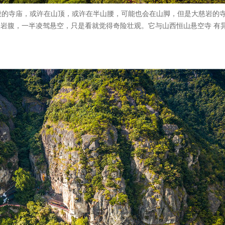
般的寺庙，或许在山顶，或许在半山腰，可能也会在山脚，但是大慈岩的
嵌入岩腹，一半凌驾悬空，只是看就觉得奇险壮观。它与山西恒山悬空寺 有