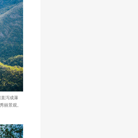
腾直泻成瀑
的秀丽景观。