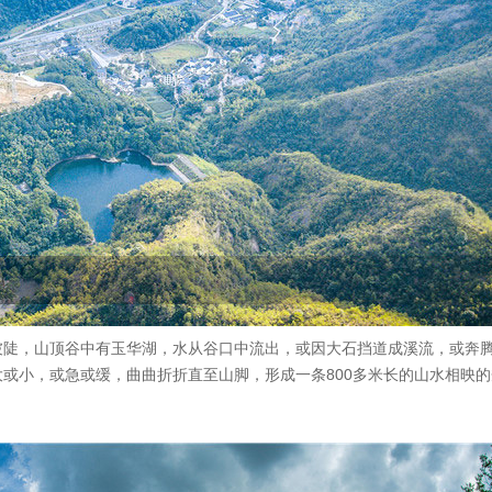
坡陡，山顶谷中有玉华湖，水从谷口中流出，或因大石挡道成溪流，或奔
或小，或急或缓，曲曲折折直至山脚，形成一条800多米长的山水相映