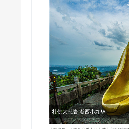
礼佛大慈岩 浙西小九华