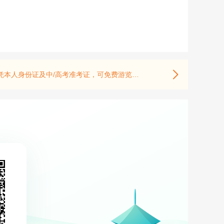
事项：景区其他经营性二消项目如索道、滑道、游船、观光电瓶车、参与性活动等项目按物价部门核定的价格收取费用