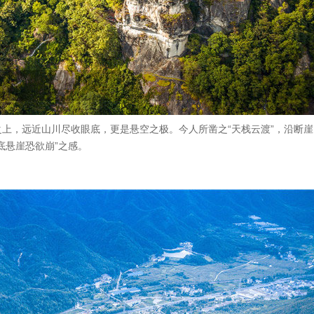
上，远近山川尽收眼底，更是悬空之极。今人所凿之“天栈云渡”，沿断
底悬崖恐欲崩”之感。