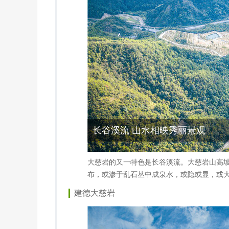
长谷溪流 山水相映秀丽景观
大慈岩的又一特色是长谷溪流。大慈岩山高
布，或渗于乱石丛中成泉水，或隐或显，或大
建德大慈岩