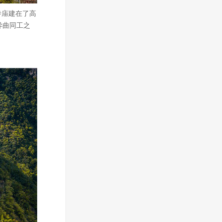
寺庙建在了高
异曲同工之