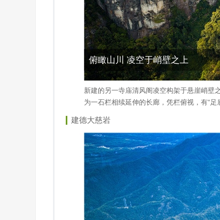
俯瞰山川 凌空于峭壁之上
新建的另一寺庙清风阁凌空构架于悬崖峭壁之
为一石栏相续延伸的长廊，凭栏俯视，有“足
建德大慈岩