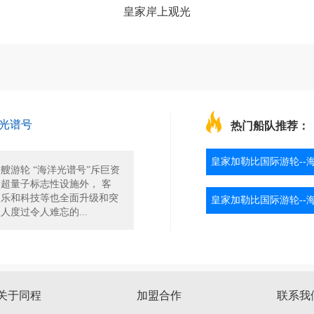
皇家岸上观光
光谱号
热门船队推荐：
皇家加勒比国际游轮--
艘游轮 “海洋光谱号”斥巨资
超量子标志性设施外， 客
娱乐和科技等也全面升级和突
皇家加勒比国际游轮--
人度过令人难忘的...
关于同程
加盟合作
联系我