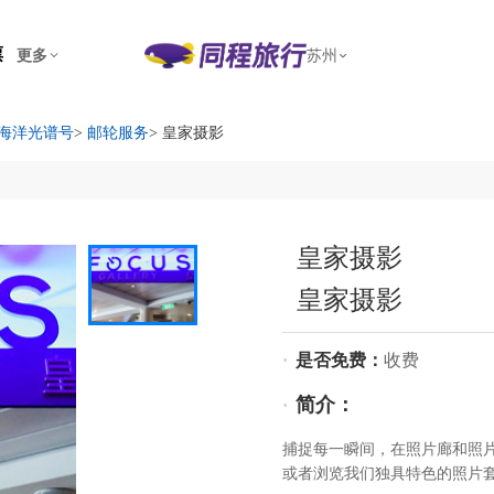
票
更多
苏州
海洋光谱号
>
邮轮服务
> 皇家摄影
皇家摄影
皇家摄影
·
是否免费：
收费
简介：
·
捕捉每一瞬间，在照片廊和照
或者浏览我们独具特色的照片