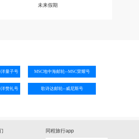
未来假期
海洋量子号
MSC地中海邮轮--MSC荣耀号
海洋赞礼号
歌诗达邮轮--威尼斯号
们
同程旅行app