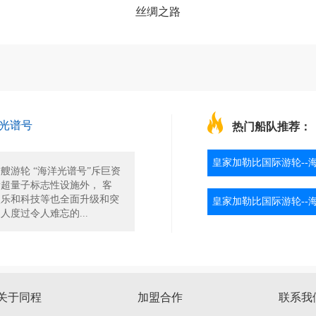
丝绸之路
光谱号
热门船队推荐：
皇家加勒比国际游轮--
艘游轮 “海洋光谱号”斥巨资
超量子标志性设施外， 客
娱乐和科技等也全面升级和突
皇家加勒比国际游轮--
人度过令人难忘的...
关于同程
加盟合作
联系我