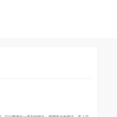
塑，它们围绕在一系列的喷头，喷嘴和水炮旁边。客人可