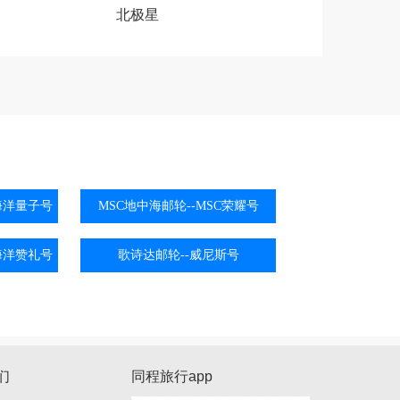
北极星
海洋量子号
MSC地中海邮轮--MSC荣耀号
海洋赞礼号
歌诗达邮轮--威尼斯号
们
同程旅行app