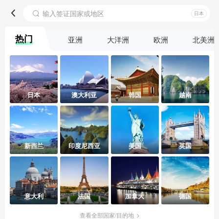
输入签证国家或地区
日本
热门
亚洲
大洋洲
欧洲
北美洲
日本
澳大利亚
韩国
越南
新西兰
印度尼西亚
美国
英国
意大利
法国
加拿大
德国
查看全部国家/目的地