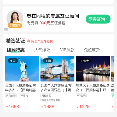
精选签证
热卖产品任意选
SELECTED
团购特惠
人气爆款
VIP加急
免签证费
美国
英国
加拿大
美国个人旅游签证10
英国个人旅游签证两年
加拿大个人旅游签证多
法
年多次（【团购特惠】
多次全国送签（【团购
次（【团购特惠】双人
签
双人起订，全国受理就
优惠】双人起订特惠·
起订，全国受理就近录
特
同程自营
1V1咨询
同程自营
1V1咨询
简化
近面签，代填表代缴费
全国受理免邮寄·专业
指纹，含生物采集费，
1
赠电子签绑定教程
代预约）
审核制作·赠电子签绑
免机酒行程单，免邮
适
1668
1688
1529
4
￥
￥
￥
￥
定教程）
寄）
的