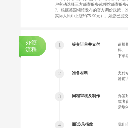
户主动选择三方邮寄服务或领馆邮寄服务
7、根据英国领馆发布的官方调价政策，20
实际人民币上涨约75-90元）。如您已
办签
1
提交订单并支付
请根
流程
料。
下单后
2
准备材料
支付
龄前
3
同程审核及制作
办签
或者
需增
4
面试/录指纹
我们