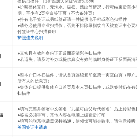
提供扫描件，旧护照遗失需提供遗失说明
●护照整体完好，无泡水、破损、残缺等情况，行程结束后至少
期，至少有2页空白签证页（不含备注页）
●持有电子签证或另纸签证请一并提供电子档或彩色扫描件
●请务必使用专业扫描仪，否则不排除录指纹当天被签证中心要
付签证中心扫描费用
护照遗失说明
●真实且有效的身份证正反面高清彩色扫描件
】
●若遗失，请及时补办或提供真实有效的临时身份证正反面高清
●整本户口本扫描件，请从首页连续复印至第一页空白页（即户
所有人的信息页）
】
●集体户口提供集体户口首页及本人页扫描件，或送签时仍在有
扫描件
●填写完整并签署中文签名（儿童可由父母代签名）后上传彩色
描
●签名必须手写，其他内容在电脑上编辑后打印
●填写的联系电话需保持畅通，使领馆可能会致电，请注意接听
英国签证申请表