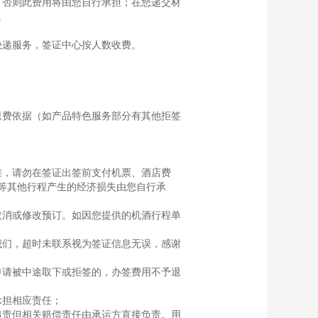
，否则此费用将由您自行承担；在您递交材
。
快递服务，签证中心按人数收费。
退费依据（如产品特色服务部分有其他拒签
准，请勿在签证出签前支付机票、酒店费
等其他行程产生的经济损失由您自行承
取消或修改预订。如因您提供的机酒行程单
我们，超时未联系视为签证信息无误，感谢
申请被中途取下或拒签的，办签费用不予退
承担相应责任；
追责但相关赔偿责任由承运方直接负责。用