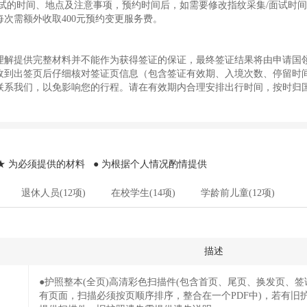
面试的时间、地点及注意事项，预约时间后，如需要修改指纹采集/面试时
每次需额外收取400元预约变更服务费。
理解提供完整材料并不能作为获得签证的保证，最终签证结果将由申请国
收到出签页后仔细核对签证页信息（包含签证有效期、入境次数、停留时
联系我们，以免影响您的行程。请在有效期内合理安排出行时间，按时归
 为必须提供的材料 ● 为根据个人情况酌情提供
退休人员(12项)
在校学生(14项)
学龄前儿童(12项)
描述
●护照整本(全页)高清彩色扫描件(包含首页、尾页、换发页、
有页面，扫描必须按页顺序排序，整合在一个PDF中)，若有旧