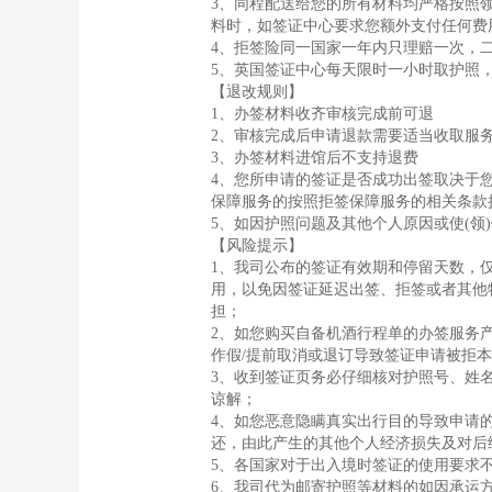
3、同程配送给您的所有材料均严格按照
料时，如签证中心要求您额外支付任何费
4、拒签险同一国家一年内只理赔一次，
5、英国签证中心每天限时一小时取护照
【退改规则】
1、办签材料收齐审核完成前可退
2、审核完成后申请退款需要适当收取服
3、办签材料进馆后不支持退费
4、您所申请的签证是否成功出签取决于
保障服务的按照拒签保障服务的相关条款
5、如因护照问题及其他个人原因或使(领
【风险提示】
1、我司公布的签证有效期和停留天数，
用，以免因签证延迟出签、拒签或者其他
担；
2、如您购买自备机酒行程单的办签服务
作假/提前取消或退订导致签证申请被拒
3、收到签证页务必仔细核对护照号、姓
谅解；
4、如您恶意隐瞒真实出行目的导致申请
还，由此产生的其他个人经济损失及对后
5、各国家对于出入境时签证的使用要求
6、我司代为邮寄护照等材料的如因承运