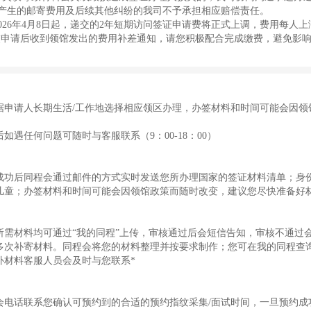
产生的邮寄费用及后续其他纠纷的我司不予承担相应赔偿责任。
26年4月8日起，递交的2年短期访问签证申请费将正式上调，费用每人上涨
提交申请后收到领馆发出的费用补差通知，请您积极配合完成缴费，避免影
据申请人长期生活/工作地选择相应领区办理，办签材料和时间可能会因领
如遇任何问题可随时与客服联系（9：00-18：00）
成功后同程会通过邮件的方式实时发送您所办理国家的签证材料清单；身份识
儿童；办签材料和时间可能会因领馆政策而随时改变，建议您尽快准备好
所需材料均可通过“我的同程”上传，审核通过后会短信告知，审核不通过
多次补寄材料。同程会将您的材料整理并按要求制作；您可在我的同程查询
补材料客服人员会及时与您联系*
会电话联系您确认可预约到的合适的预约指纹采集/面试时间，一旦预约成