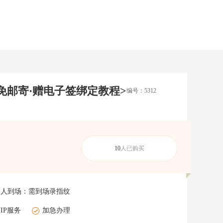
免邮寄·赠电子签绑定教程>
编号：5312
10
人已购买
本人到场：
需到场录指纹
VIP服务
加急办理