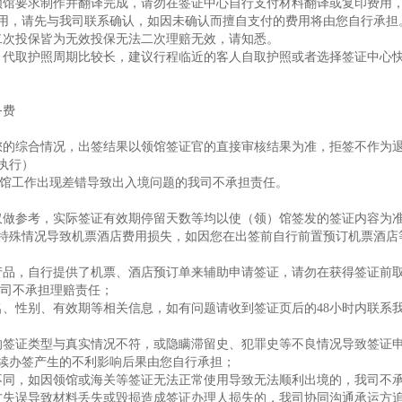
领馆要求制作并翻译完成，请勿在签证中心自行支付材料翻译或复印费用
用，请先与我司联系确认，如因未确认而擅自支付的费用将由您自行承担
二次投保皆为无效投保无法二次理赔无效，请知悉。
，代取护照周期比较长，建议行程临近的客人自取护照或者选择签证中心
务费
您的综合情况，出签结果以领馆签证官的直接审核结果为准，拒签不作为
执行）
)馆工作出现差错导致出入境问题的我司不承担责任。
仅做参考，实际签证有效期停留天数等均以使（领）馆签发的签证内容为
特殊情况导致机票酒店费用损失，如因您在出签前自行前置预订机票酒店
产品，自行提供了机票、酒店预订单来辅助申请签证，请勿在获得签证前
本司不承担理赔责任；
名、性别、有效期等相关信息，如有问题请收到签证页后的48小时内联系
的签证类型与真实情况不符，或隐瞒滞留史、犯罪史等不良情况导致签证
续办签产生的不利影响后果由您自行承担；
不同，如因领馆或海关等签证无法正常使用导致无法顺利出境的，我司不
方失误导致材料丢失或毁损造成签证办理人损失的，我司协同沟通承运方