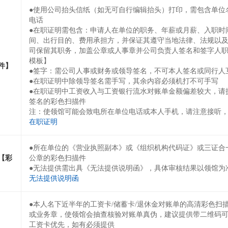
●使用公司抬头信纸（如无可自行编辑抬头）打印，需包含单位
电话
●在职证明需包含：申请人在单位的职务、年薪或月薪、入职时
间、出行目的、费用承担方，并保证其遵守当地法律、法规以
司保留其职务，加盖公章或人事章并公司负责人签名和签字人
模板】
件】
●签字：需公司人事或财务或领导签名，不可本人签名或同行人
●在职证明中除领导签名需手写，其余内容必须机打不可手写
●在职证明中工资收入与工资银行流水对账单金额偏差较大，请
签名的彩色扫描件
注：使领馆可能会致电所在单位电话或本人手机，请注意接听
在职证明
●所在单位的《营业执照副本》或《组织机构代码证》或三证合
【彩
公章的彩色扫描件
●无法提供需出具《无法提供说明函》，具体审核结果以领馆为
无法提供说明函
●本人名下近半年的工资卡/储蓄卡/退休金对账单的高清彩色扫
或业务章，使领馆会抽查核验对账单真伪，建议提供带二维码
工资卡优先，如有必须提供