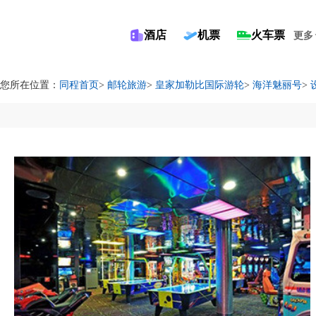
酒店
机票
火车票
更多
您所在位置：
同程首页
>
邮轮旅游
>
皇家加勒比国际游轮
>
海洋魅丽号
>