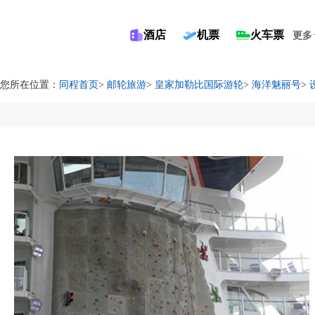
酒店
机票
火车票
更多
您所在位置：
同程首页
>
邮轮旅游
>
皇家加勒比国际游轮
>
海洋魅丽号
>