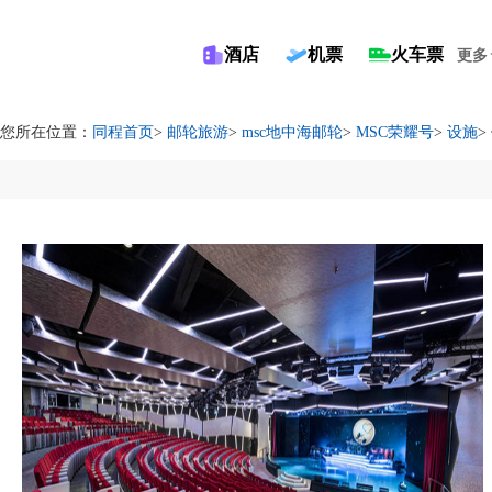
酒店
机票
火车票
更多
您所在位置：
同程首页
>
邮轮旅游
>
msc地中海邮轮
>
MSC荣耀号
>
设施
>