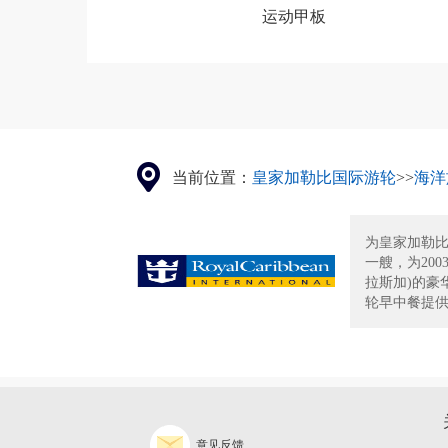
运动甲板
当前位置：
皇家加勒比国际游轮
>>
海洋
为皇家加勒
一艘，为200
拉斯加)的豪
轮早中餐提供各
意见反馈