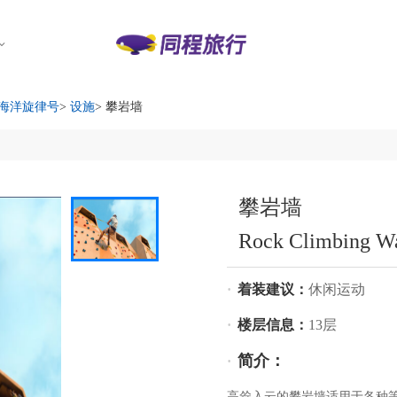
海洋旋律号
>
设施
> 攀岩墙
攀岩墙
Rock Climbing Wa
·
着装建议：
休闲运动
·
楼层信息：
13层
简介：
·
高耸入云的攀岩墙适用于各种