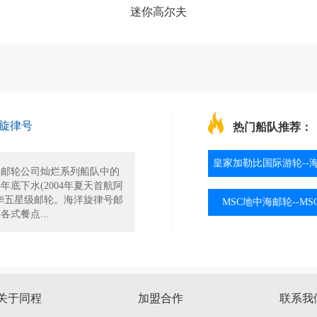
迷你高尔夫
旋律号
热门船队推荐：
皇家加勒比国际游轮--
比邮轮公司灿烂系列船队中的
3年底下水(2004年夏天首航阿
华五星级邮轮。海洋旋律号邮
MSC地中海邮轮--M
式餐点...
关于同程
加盟合作
联系我