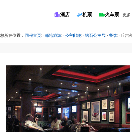
酒店
机票
火车票
更多
您所在位置：
同程首页
>
邮轮旅游
>
公主邮轮
>
钻石公主号
>
餐饮
> 丘吉