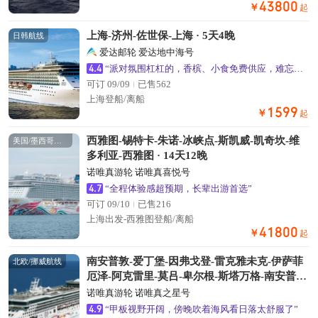
43800
￥
起
上海-济州-佐世保-上海 · 5天4晚
日韩航线
爱达邮轮 爱达地中海号
4.4
“派对氛围杠杠的，香槟、小食免费供应，难忘的海上不眠夜”
可订 09/09
已售562
上海登船/离船
1599
￥
起
西雅图-锡特卡-朱诺-冰峡点-斯凯威-凯奇坎-维
美国/墨西哥航线
多利亚-西雅图 · 14天12晚
诺唯真游轮 诺唯真喜悦号
4.7
“全程体验感超预期，长辈出游首选”
可订 09/10
已售216
上海出发-西雅图登船/离船
41800
￥
起
南安普敦-爱丁堡-因弗戈登-雷克雅未克-伊萨菲
北欧/挪威航线
厄泽-阿克雷里-莫吕-卑尔根-斯塔万格-南安普敦
· 19天16晚
诺唯真游轮 诺唯真之星号
4.9
“甲板视野开阔，傍晚吹着海风看日落太舒服了”