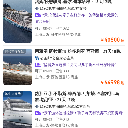
洛姆/松恩峡湾-基尔-哥本哈根 · 15天13晚
MSC地中海邮轮 MSC神女号
4.7
“意式浪漫与亲子友好并存，施华洛世奇元素的公共区域超出片”
同程自营
可订 09/07
已售032
上海出发-哥本哈根登船/离船
40800
￥
起
西雅图-阿拉斯加-维多利亚-西雅图 · 21天18晚
阿拉斯加航线
公主邮轮 皇家公主号
5.0
“隔音效果超棒！房间里几乎听不到外界噪音”
可订 09/09
已售880
上海出发-西雅图登船/离船
64998
￥
起
热那亚-那不勒斯-梅西纳-瓦莱塔-巴塞罗那-马
地中海航线
赛-热那亚 · 21天17晚
MSC地中海邮轮 MSC欧罗巴号
4.7
“亲子游体验感拉满！孩子每天都玩得不想回房间”
可订 09/09
已售048
上海出发-热那亚登船/离船