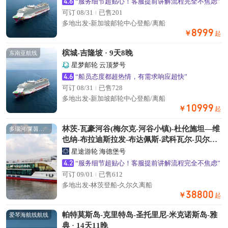
4.6
“服务细节超贴心！客服提前讲解流程完全不焦虑”
可订 08/31
已售201
多地出发-新加坡邮轮中心登船/离船
8999
￥
起
槟城-吉隆坡 · 9天8晚
东南亚航线
星梦邮轮 云顶梦号
4.6
“船员态度都超热情，有需求响应超快”
可订 08/31
已售728
多地出发-新加坡邮轮中心登船/离船
10999
￥
起
林茨-瓦豪河谷(梅尔克-河谷小镇)-杜伦施坦—维
多瑙河/莱茵河航线
也纳-布拉迪斯拉发-布达佩斯-武科瓦尔-贝尔格
莱德 · 18天17晚
星途游轮 海德堡号
4.2
“服务细节超贴心！客服提前讲解流程完全不焦虑”
可订 09/01
已售612
多地出发-林茨登船-久尔久离船
38800
￥
起
帕特莫斯岛-克里特岛-圣托里尼-米克诺斯岛-雅
爱琴海航线航线
典 · 14天11晚