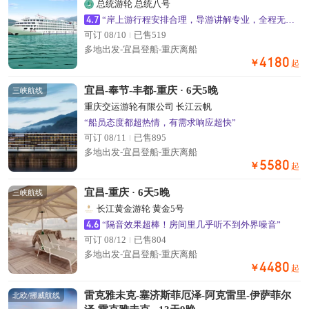
总统游轮 总统八号
4.7
“岸上游行程安排合理，导游讲解专业，全程无强制购物”
可订 08/10
已售519
多地出发-宜昌登船-重庆离船
4180
￥
起
宜昌-奉节-丰都-重庆 · 6天5晚
三峡航线
重庆交运游轮有限公司 长江云帆
“船员态度都超热情，有需求响应超快”
可订 08/11
已售895
多地出发-宜昌登船-重庆离船
5580
￥
起
宜昌-重庆 · 6天5晚
三峡航线
长江黄金游轮 黄金5号
4.6
“隔音效果超棒！房间里几乎听不到外界噪音”
可订 08/12
已售804
多地出发-宜昌登船-重庆离船
4480
￥
起
雷克雅未克-塞济斯菲厄泽-阿克雷里-伊萨菲尔
北欧/挪威航线