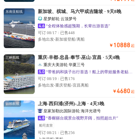
新加坡、槟城、马六甲或吉隆坡 · 9天8晚
东南亚航线
星梦邮轮 云顶梦号
4.6
“全程体验感超预期，长辈出游首选”
可订 08/17
已售448
多地出发-新加坡登船/离船
10888
￥
起
重庆-丰都-忠县-奉节-巫山-宜昌 · 5天4晚
三峡航线
重庆大美游轮 华夏三号
5.0
“带爸妈和孩子出行首选！船上的带娃服务老贴心了”
可订 08/19
已售176
多地出发-重庆登船-宜昌离船
4680
￥
起
上海-西归浦(济州)-上海 · 4天3晚
日韩航线
皇家加勒比国际游轮 海洋光谱号
4.8
“香榭丽台观景台视野开阔，拍照超出片”
船司直营
可订 08/21
已售256