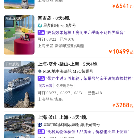
上海登船/离船
6541
￥
起
普吉岛 · 8天6晚
东南亚航线
星梦邮轮 云顶梦号
4.6
“隔音效果超棒！房间里几乎听不到外界噪音”
可订 08/22
已售076
上海出发-新加坡登船/离船
10499
￥
起
上海-济州-釜山-上海 · 5天4晚
日韩航线
MSC地中海邮轮 MSC荣耀号
4.5
“带娃坐过 3 艘邮轮，荣耀号的亲子设施直接封神”
同程自营
免费选房号
可订 08/23、08/27、08/31
已售418
上海登船/离船
3288
￥
起
上海-釜山-上海 · 5天4晚
日韩航线
皇家加勒比国际游轮 海洋光谱号
4.8
“免税购物体验佳！品牌全，价格也比岸上便宜”