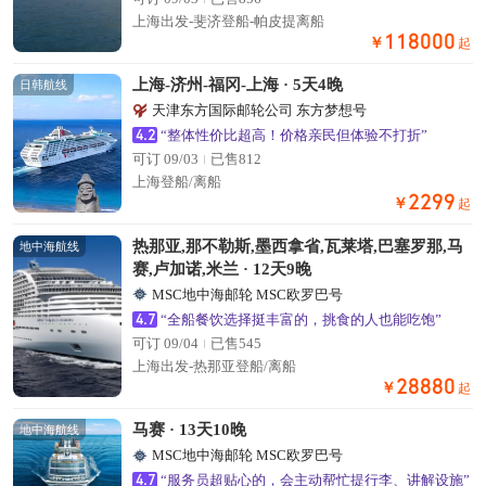
上海出发-斐济登船-帕皮提离船
118000
￥
起
上海-济州-福冈-上海 · 5天4晚
日韩航线
天津东方国际邮轮公司 东方梦想号
4.2
“整体性价比超高！价格亲民但体验不打折”
可订 09/03
已售812
上海登船/离船
2299
￥
起
热那亚,那不勒斯,墨西拿省,瓦莱塔,巴塞罗那,马
地中海航线
赛,卢加诺,米兰 · 12天9晚
MSC地中海邮轮 MSC欧罗巴号
4.7
“全船餐饮选择挺丰富的，挑食的人也能吃饱”
可订 09/04
已售545
上海出发-热那亚登船/离船
28880
￥
起
马赛 · 13天10晚
地中海航线
MSC地中海邮轮 MSC欧罗巴号
4.7
“服务员超贴心的，会主动帮忙提行李、讲解设施”