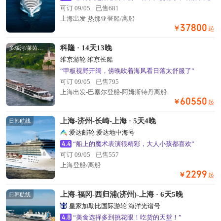
置顶
可订 09/05
已售681
上海出发-热那亚登船/离船
37800
￥
起
科隆 · 14天13晚
多瑙河/莱茵河航线
维京游轮 维京长船
“甲板视野开阔，傍晚吹着海风看日落太舒服了”
可订 09/05
已售795
上海出发-巴塞尔登船-阿姆斯特丹离船
60550
￥
起
上海-济州-长崎-上海 · 5天4晚
日韩航线
爱达邮轮 爱达地中海号
4.4
“船上的魔术表演很精彩，大人小孩都喜欢”
可订 09/05
已售557
上海登船/离船
2299
￥
起
上海-福冈-西归浦(济州)-上海 · 6天5晚
日韩航线
皇家加勒比国际游轮 海洋光谱号
4.8
“美食选择多到挑花眼！吃货的天堂！”