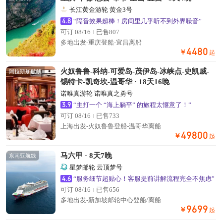
长江黄金游轮 黄金3号
4.8
“隔音效果超棒！房间里几乎听不到外界噪音”
可订 08/16
已售807
多地出发-重庆登船-宜昌离船
4480
￥
起
火奴鲁鲁-科纳-可爱岛-茂伊岛-冰峡点-史凯威-
阿拉斯加航线
锡特卡-凯奇坎-温哥华 · 18天16晚
诺唯真游轮 诺唯真之勇号
3.9
“主打一个 “海上躺平” 的旅程太惬意了！”
可订 08/16
已售733
上海出发-火奴鲁鲁登船-温哥华离船
49800
￥
起
马六甲 · 8天7晚
东南亚航线
星梦邮轮 云顶梦号
4.6
“服务细节超贴心！客服提前讲解流程完全不焦虑”
可订 08/16
已售656
多地出发-新加坡邮轮中心登船/离船
9699
￥
起