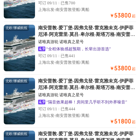
可订 09/11
已售700
上海出发-南安普敦登船/离船
53800
￥
起
南安普敦-爱丁堡-因弗戈登-雷克雅未克-伊萨菲
北欧/挪威航线
厄泽-阿克雷里-莫吕-卑尔根-斯塔万格-南安普敦
· 19天16晚
诺唯真游轮 诺唯真之星号
4.9
“全程体验感超预期，长辈出游首选”
可订 09/11
已售441
上海出发-南安普敦登船/离船
53800
￥
起
南安普敦-爱丁堡-因弗戈登-雷克雅未克-伊萨菲
北欧/挪威航线
厄泽-阿克雷里-莫吕-卑尔根-斯塔万格-南安普敦
· 19天16晚
诺唯真游轮 诺唯真之星号
4.9
“隔音效果超棒！房间里几乎听不到外界噪音”
可订 09/11
已售444
上海出发-南安普敦登船/离船
51800
￥
起
南安普敦-爱丁堡-因弗戈登-雷克雅未克-伊萨菲
北欧/挪威航线