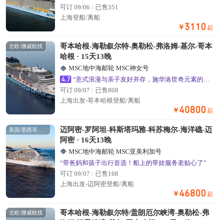
可订 09/06
已售351
上海登船/离船
3110
￥
起
哥本哈根-海勒叙尔特-奥勒松-弗洛姆-基尔-哥本
北欧/挪威航线
哈根 · 15天13晚
MSC地中海邮轮 MSC神女号
4.7
“意式浪漫与亲子友好并存，施华洛世奇元素的公共区域超出片”
可订 09/07
已售808
上海出发-哥本哈根登船/离船
40800
￥
起
迈阿密-罗阿坦-科斯塔玛雅-科苏梅尔-海洋礁-迈
美国/墨西哥航线
阿密 · 16天13晚
MSC地中海邮轮 MSC亚美利加号
“带爸妈和孩子出行首选！船上的带娃服务老贴心了”
可订 09/07
已售168
上海出发-迈阿密登船/离船
46800
￥
起
哥本哈根-海勒叙尔特/盖朗厄尔峡湾-奥勒松-弗
北欧/挪威航线