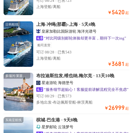
可订 08/24
已售723
上海登船/离船
5420
￥
起
上海-冲绳(那霸)-上海 · 5天4晚
日韩航线
皇家加勒比国际游轮 海洋光谱号
4.8
“对比同级别邮轮体验却更丰富，期待下一次ing”
船司直营
可订 08/28
已售543
上海登船/离船
3681
￥
起
布拉迪斯拉发,维也纳,梅尔克 · 13天10晚
多瑙河/莱茵河航线
星途游轮 海德堡号
4.2
“服务细节超贴心！客服提前讲解流程完全不焦虑”
可订 08/29
已售573
多地出发-布达佩斯登船-林茨离船
26999
￥
起
槟城-巴生港 · 9天8晚
东南亚航线
星梦邮轮 云顶梦号