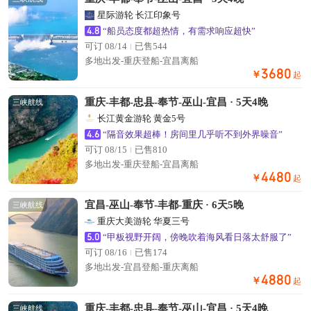
星际游轮 长江印象号
4.8
“船员态度都超热情，有需求响应超快”
可订 08/14
已售544
多地出发-重庆登船-宜昌离船
3680
￥
起
重庆-丰都-忠县-奉节-巫山-宜昌 · 5天4晚
三峡航线
长江黄金游轮 黄金5号
4.6
“隔音效果超棒！房间里几乎听不到外界噪音”
可订 08/15
已售810
多地出发-重庆登船-宜昌离船
4480
￥
起
宜昌-巫山-奉节-丰都-重庆 · 6天5晚
三峡航线
重庆大美游轮 华夏三号
5.0
“甲板视野开阔，傍晚吹着海风看日落太舒服了”
可订 08/16
已售174
多地出发-宜昌登船-重庆离船
4880
￥
起
重庆-丰都-忠县-奉节-巫山-宜昌 · 5天4晚
三峡航线