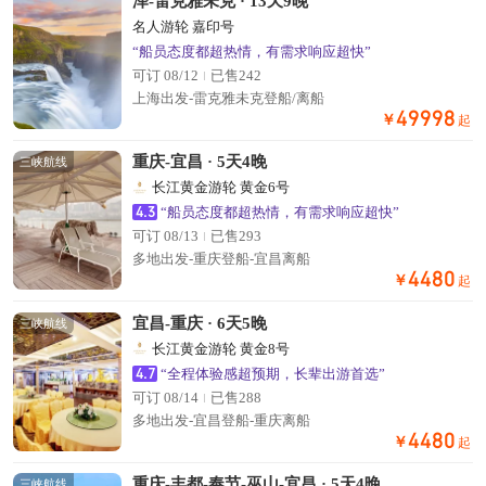
泽-雷克雅未克 · 13天9晚
名人游轮 嘉印号
“船员态度都超热情，有需求响应超快”
可订 08/12
已售242
上海出发-雷克雅未克登船/离船
49998
￥
起
重庆-宜昌 · 5天4晚
三峡航线
长江黄金游轮 黄金6号
4.3
“船员态度都超热情，有需求响应超快”
可订 08/13
已售293
多地出发-重庆登船-宜昌离船
4480
￥
起
宜昌-重庆 · 6天5晚
三峡航线
长江黄金游轮 黄金8号
4.7
“全程体验感超预期，长辈出游首选”
可订 08/14
已售288
多地出发-宜昌登船-重庆离船
4480
￥
起
重庆-丰都-奉节-巫山-宜昌 · 5天4晚
三峡航线