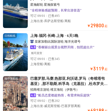
星瀚邮轮 星瀚探索号
“全程体验感超预期，长辈出游首选”
可订 09/01
已售495
上海出发-库萨达斯登船/离船
29800
￥
起
上海-福冈-长崎-上海 · 6天5晚
日韩航线
皇家加勒比国际游轮 海洋光谱号
4.8
“香榭丽台观景台视野开阔，拍照超出片”
船司直营
可订 09/01
已售345
上海登船/离船
3119
￥
起
巴塞罗那,马赛,热那亚,利沃诺,罗马（奇维塔韦
地中海航线
基亚）,那不勒斯,科孚岛（克基拉）,杜布罗夫尼
克,希贝尼克, · 13天12晚
招商维京游轮 维京海轮（伊敦号）
4.8
“船员态度都超热情，有需求响应超快”
可订 09/02
已售202
上海出发-威尼斯登船-巴塞罗那离船
69188
￥