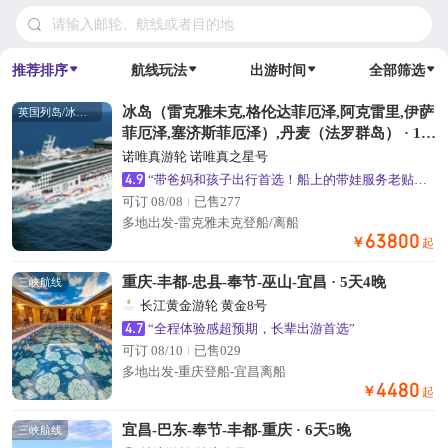
请输入邮轮、航线或者目的地
推荐排序
航线玩法
出游时间
全部筛选
冰岛（雷克雅未克,格伦达菲厄泽,阿克雷里,伊萨
英国列岛/冰岛航线
菲厄泽,塞济斯菲厄泽）,丹麦（法罗群岛） · 11
天10晚
诺唯真游轮 诺唯真之星号
4.9
“带爸妈和孩子出行首选！船上的带娃服务老贴心了”
可订 08/08
已售277
多地出发-雷克雅未克登船/离船
63800
￥
起
重庆-丰都-忠县-奉节-巫山-宜昌 · 5天4晚
三峡航线
长江黄金游轮 黄金8号
4.7
“全程体验感超预期，长辈出游首选”
可订 08/10
已售029
多地出发-重庆登船-宜昌离船
4480
￥
起
宜昌-巴东-奉节-丰都-重庆 · 6天5晚
三峡航线