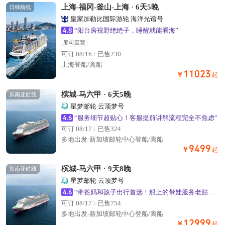
上海-福冈-釜山-上海 · 6天5晚
日韩航线
皇家加勒比国际游轮 海洋光谱号
4.8
“阳台房视野绝绝子，睡醒就能看海”
船司直营
可订 08/16
已售230
上海登船/离船
11023
￥
起
槟城-马六甲 · 6天5晚
东南亚航线
星梦邮轮 云顶梦号
4.6
“服务细节超贴心！客服提前讲解流程完全不焦虑”
可订 08/17
已售324
多地出发-新加坡邮轮中心登船/离船
9499
￥
起
槟城-马六甲 · 9天8晚
东南亚航线
星梦邮轮 云顶梦号
4.6
“带爸妈和孩子出行首选！船上的带娃服务老贴心了”
可订 08/17
已售754
多地出发-新加坡邮轮中心登船/离船
12999
￥
起