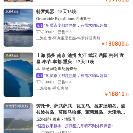
起
特罗姆瑟 · 18天15晚
北极航线
Oceanwide Expeditions 宏迪斯号
4.6
“船员态度都超热情，有需求响应超快”
可订 09/02
已售595
上海出发-阿克雷里登船-特罗姆瑟离船
130800
￥
起
上海-扬州-南京-池州-九江-武汉-岳阳-荆州-宜
三峡航线
昌-奉节-丰都-重庆 · 12天11晚
世纪游轮 世纪传奇号
4.8
“船员态度都超热情，有需求响应超快”
可订 09/03
已售064
上海登船-重庆离船
18810
￥
起
劳托卡、萨武萨武、瓦瓦乌、拉罗汤加岛、波
南太平洋线航线
拉波拉岛、莫图马哈娜、茉莉雅岛、大溪地帕
皮提 · 22天21晚
庞洛邮轮 雅克卡地亚号
“隔音效果超棒！房间里几乎听不到外界噪音”
可订 09/03
已售856