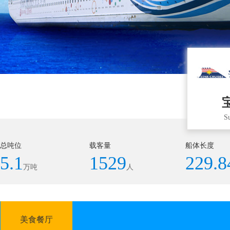
S
总吨位
载客量
船体长度
5.1
1529
229.8
万吨
人
美食餐厅