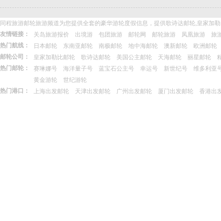
同程旅游邮轮旅游频道为您提供全套的豪华游轮度假信息，提供歌诗达邮轮,皇家加勒
友情链接：
关岛旅游报价
出境游
包团旅游
邮轮网
邮轮旅游
凤凰旅游
旅
热门航线：
日本邮轮
东南亚邮轮
南极邮轮
地中海邮轮
澳新邮轮
欧洲邮轮
邮轮公司：
皇家加勒比邮轮
歌诗达邮轮
美国公主邮轮
天海邮轮
丽星邮轮
热门邮轮：
赛琳娜号
海洋量子号
蓝宝石公主号
幸运号
新世纪号
维多利亚
黄金游轮
世纪游轮
热门港口：
上海出发邮轮
天津出发邮轮
广州出发邮轮
厦门出发邮轮
香港出