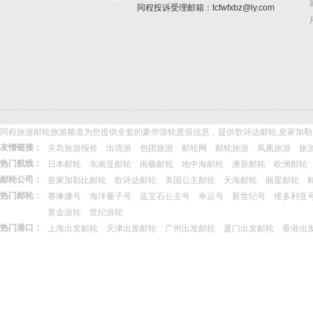
同程投诉受理邮箱：tcfwfxbz@ly.com
同程旅游邮轮旅游频道为您提供全套的豪华游轮度假信息，提供歌诗达邮轮,皇家加勒
友情链接：
关岛旅游报价
出境游
包团旅游
邮轮网
邮轮旅游
凤凰旅游
旅
热门航线：
日本邮轮
东南亚邮轮
南极邮轮
地中海邮轮
澳新邮轮
欧洲邮轮
邮轮公司：
皇家加勒比邮轮
歌诗达邮轮
美国公主邮轮
天海邮轮
丽星邮轮
热门邮轮：
赛琳娜号
海洋量子号
蓝宝石公主号
幸运号
新世纪号
维多利亚
黄金游轮
世纪游轮
热门港口：
上海出发邮轮
天津出发邮轮
广州出发邮轮
厦门出发邮轮
香港出