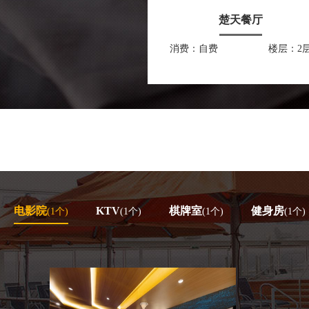
楚天餐厅
消费：自费
楼层：2
电影院
KTV
棋牌室
健身房
(1个)
(1个)
(1个)
(1个)