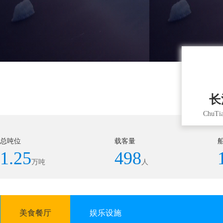
长
ChuTia
总吨位
载客量
1.25
498
万吨
人
美食餐厅
娱乐设施