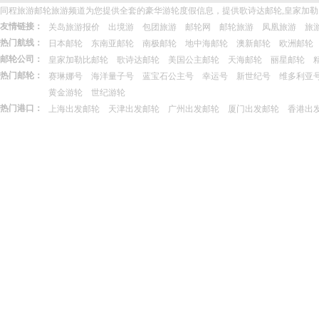
同程旅游邮轮旅游频道为您提供全套的豪华游轮度假信息，提供歌诗达邮轮,皇家加勒
友情链接：
关岛旅游报价
出境游
包团旅游
邮轮网
邮轮旅游
凤凰旅游
旅
热门航线：
日本邮轮
东南亚邮轮
南极邮轮
地中海邮轮
澳新邮轮
欧洲邮轮
邮轮公司：
皇家加勒比邮轮
歌诗达邮轮
美国公主邮轮
天海邮轮
丽星邮轮
热门邮轮：
赛琳娜号
海洋量子号
蓝宝石公主号
幸运号
新世纪号
维多利亚
黄金游轮
世纪游轮
热门港口：
上海出发邮轮
天津出发邮轮
广州出发邮轮
厦门出发邮轮
香港出