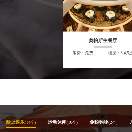
奥帕斯主餐厅
消费：免费
楼层：3,4,5
船上娱乐
运动休闲
免税购物
(14个)
(10个)
(2个)