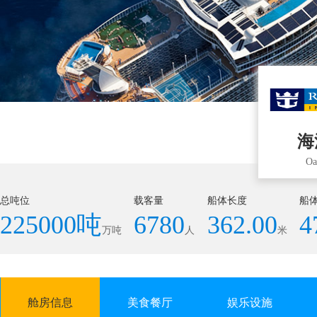
海
Oa
总吨位
载客量
船体长度
船
225000吨
6780
362.00
4
万吨
人
米
舱房信息
美食餐厅
娱乐设施